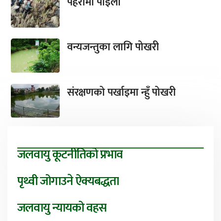
पहरामा पाइला
वन्यजन्तुका लागि पोखरी
संरक्षणको पर्खाइमा न्हुँ पोखरी
जलवायु कूटनीतिको प्रभाव
पृथ्वी जोगाउने ऐक्यबद्धता
जलवायु न्यायको वहस