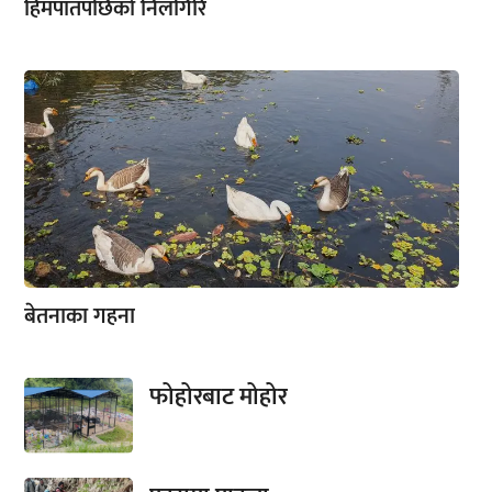
हिमपातपछिको निलगिरि
बेतनाका गहना
फोहोरबाट मोहोर