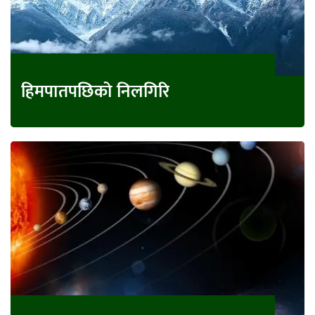
हिमपातपछिको निलगिरि