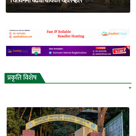
चितवनमा बढ्यो बाघको चहलपहल
adss