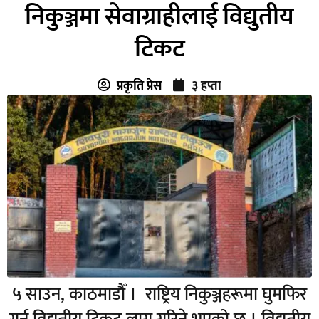
निकुञ्जमा सेवाग्राहीलाई विद्युतीय
टिकट
प्रकृति प्रेस
३ हप्ता
५ साउन, काठमाडौँ । राष्ट्रिय निकुञ्जहरूमा घुमफिर