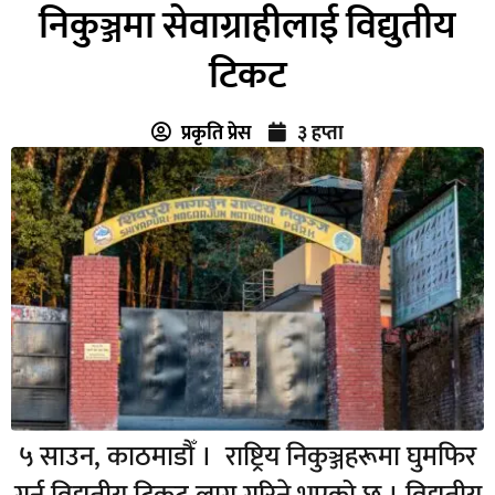
निकुञ्जमा सेवाग्राहीलाई विद्युतीय
टिकट
प्रकृति प्रेस
३ हप्ता
५ साउन, काठमाडौँ । राष्ट्रिय निकुञ्जहरूमा घुमफिर