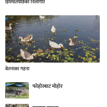
हिमपातपछिको निलगिरि
बेतनाका गहना
फोहोरबाट मोहोर