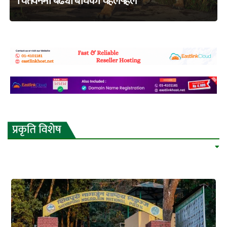
चितवनमा बढ्यो बाघको चहलपहल
adss