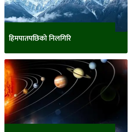
हिमपातपछिको निलगिरि