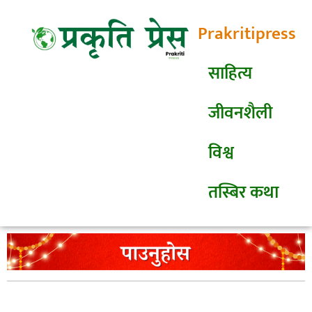
Prakritipress
साहित्य
जीवनशैली
विश्व
तस्बिर कथा