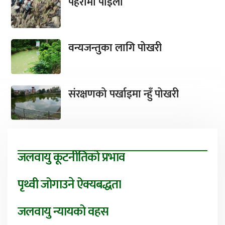
पहरामा पाइला
वन्यजन्तुका लागि पोखरी
संरक्षणको पर्खाइमा न्हुँ पोखरी
जलवायु कूटनीतिको प्रभाव
पृथ्वी जोगाउने ऐक्यबद्धता
जलवायु न्यायको वहस