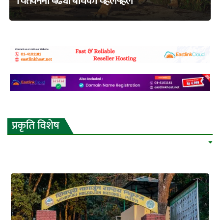
चितवनमा बढ्यो बाघको चहलपहल
adss