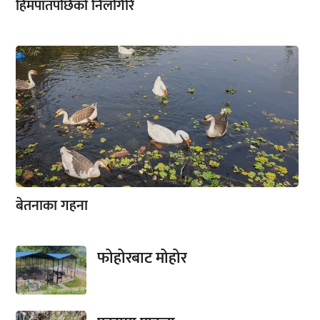
हिमपातपछिको निलगिरि
बेतनाका गहना
फोहोरबाट मोहोर