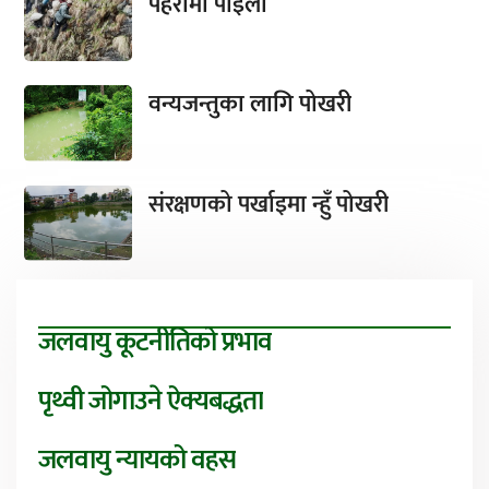
पहरामा पाइला
वन्यजन्तुका लागि पोखरी
संरक्षणको पर्खाइमा न्हुँ पोखरी
जलवायु कूटनीतिको प्रभाव
पृथ्वी जोगाउने ऐक्यबद्धता
जलवायु न्यायको वहस