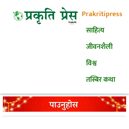
Prakritipress
साहित्य
जीवनशैली
विश्व
तस्बिर कथा