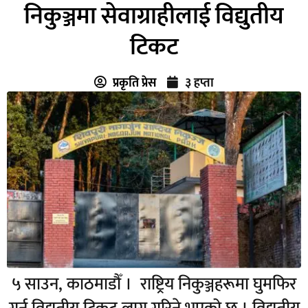
निकुञ्जमा सेवाग्राहीलाई विद्युतीय
टिकट
प्रकृति प्रेस
३ हप्ता
५ साउन, काठमाडौँ । राष्ट्रिय निकुञ्जहरूमा घुमफिर