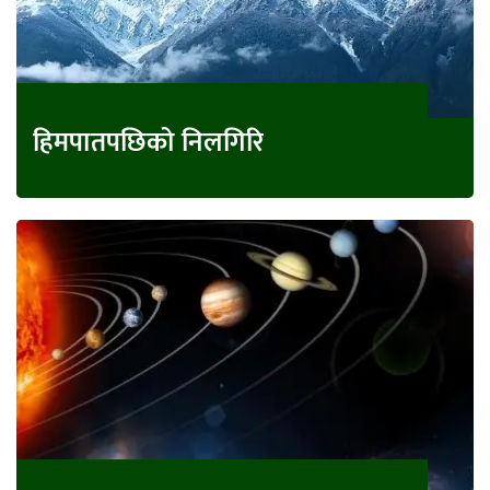
हिमपातपछिको निलगिरि