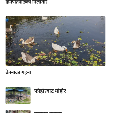
हिमपातपछिको निलगिरि
बेतनाका गहना
फोहोरबाट मोहोर