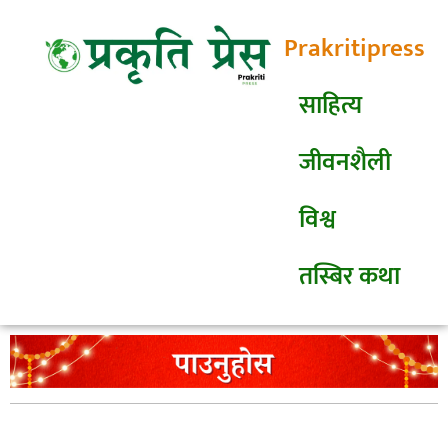
Prakritipress
साहित्य
जीवनशैली
विश्व
तस्बिर कथा