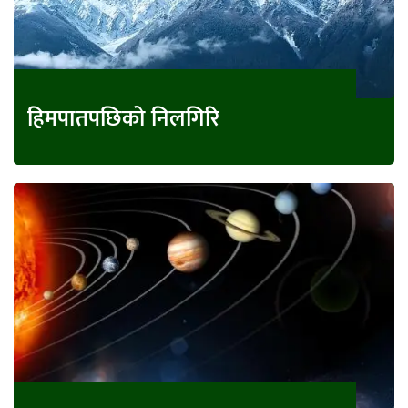
हिमपातपछिको निलगिरि