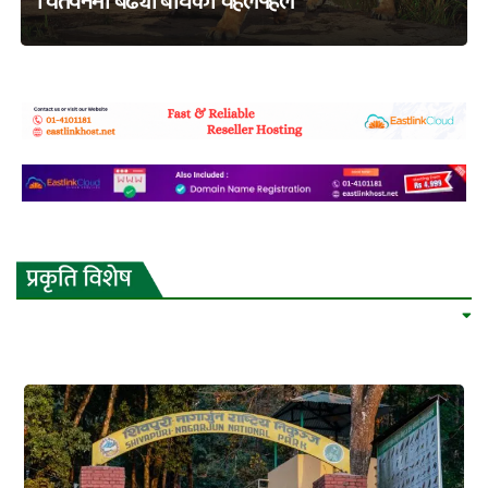
चितवनमा बढ्यो बाघको चहलपहल
adss