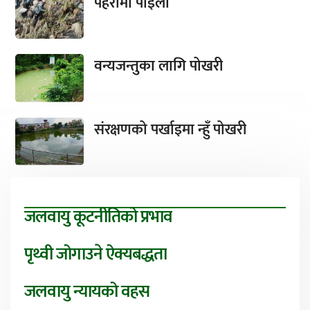
पहरामा पाइला
वन्यजन्तुका लागि पोखरी
संरक्षणको पर्खाइमा न्हुँ पोखरी
जलवायु कूटनीतिको प्रभाव
पृथ्वी जोगाउने ऐक्यबद्धता
जलवायु न्यायको वहस