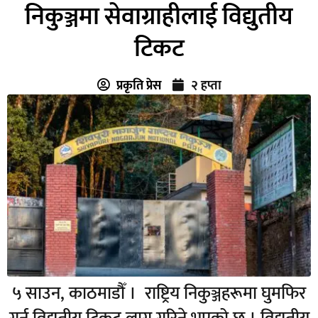
निकुञ्जमा सेवाग्राहीलाई विद्युतीय
टिकट
प्रकृति प्रेस
२ हप्ता
५ साउन, काठमाडौँ । राष्ट्रिय निकुञ्जहरूमा घुमफिर