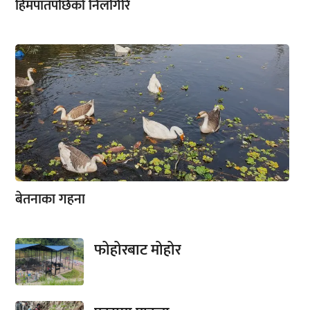
हिमपातपछिको निलगिरि
बेतनाका गहना
फोहोरबाट मोहोर