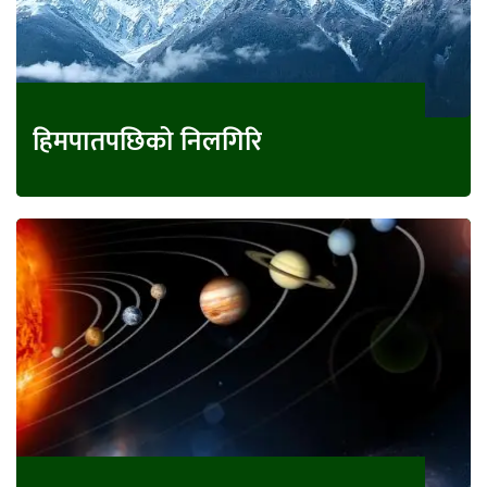
हिमपातपछिको निलगिरि