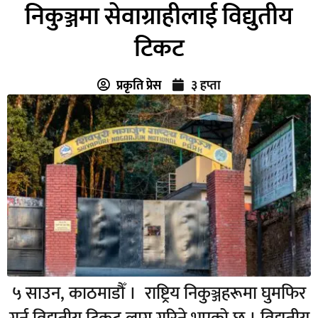
निकुञ्जमा सेवाग्राहीलाई विद्युतीय
टिकट
प्रकृति प्रेस
३ हप्ता
५ साउन, काठमाडौँ । राष्ट्रिय निकुञ्जहरूमा घुमफिर