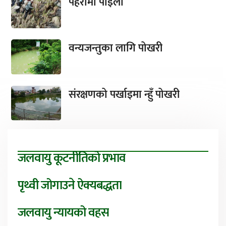
पहरामा पाइला
वन्यजन्तुका लागि पोखरी
संरक्षणको पर्खाइमा न्हुँ पोखरी
जलवायु कूटनीतिको प्रभाव
पृथ्वी जोगाउने ऐक्यबद्धता
जलवायु न्यायको वहस