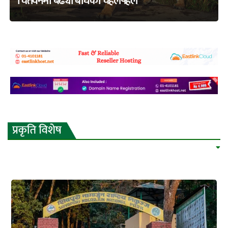
चितवनमा बढ्यो बाघको चहलपहल
adss