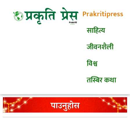
Prakritipress
साहित्य
जीवनशैली
विश्व
तस्बिर कथा