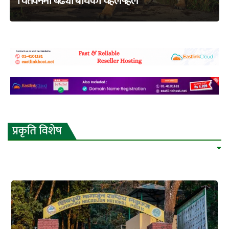
चितवनमा बढ्यो बाघको चहलपहल
adss