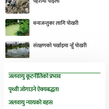
पहरामा पाइला
वन्यजन्तुका लागि पोखरी
संरक्षणको पर्खाइमा न्हुँ पोखरी
जलवायु कूटनीतिको प्रभाव
पृथ्वी जोगाउने ऐक्यबद्धता
जलवायु न्यायको वहस