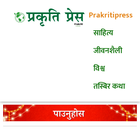
Prakritipress
साहित्य
जीवनशैली
विश्व
तस्बिर कथा