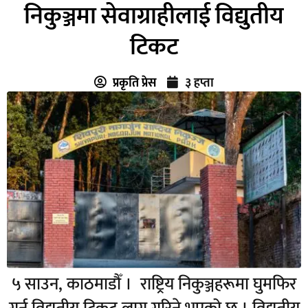
निकुञ्जमा सेवाग्राहीलाई विद्युतीय
टिकट
प्रकृति प्रेस
३ हप्ता
५ साउन, काठमाडौँ । राष्ट्रिय निकुञ्जहरूमा घुमफिर