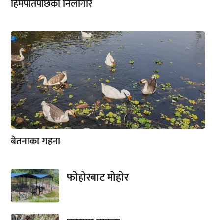
हिमपातपछिको निलगिरि
बेतनाका गहना
फोहोरबाट मोहोर