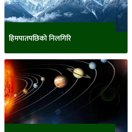
हिमपातपछिको निलगिरि