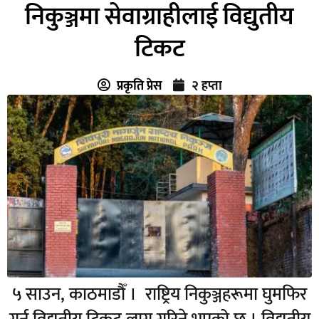
निकुञ्जमा सेवाग्राहीलाई विद्युतीय
टिकट
प्रकृति प्रेस
२ हप्ता
५ साउन, काठमाडौँ । राष्ट्रिय निकुञ्जहरूमा घुमफिर