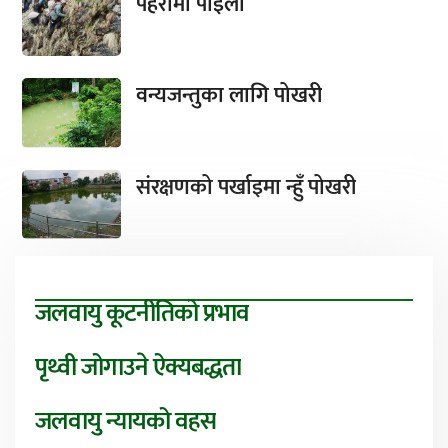
पहरामा पाइला
वन्यजन्तुका लागि पोखरी
संरक्षणको पर्खाइमा न्हुँ पोखरी
जलवायु कूटनीतिको प्रभाव
पृथ्वी जोगाउने ऐक्यबद्धता
जलवायु न्यायको वहस