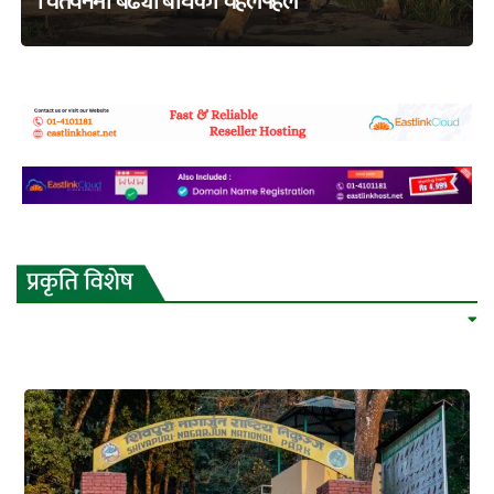
चितवनमा बढ्यो बाघको चहलपहल
adss