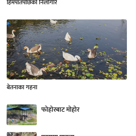
हिमपातपछिको निलगिरि
बेतनाका गहना
फोहोरबाट मोहोर