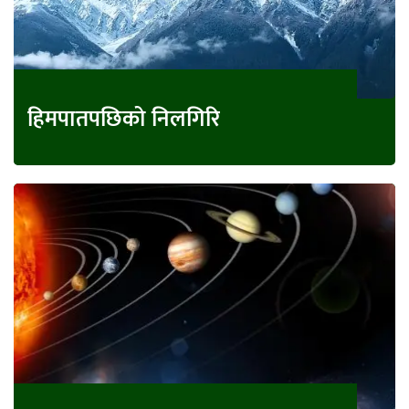
हिमपातपछिको निलगिरि