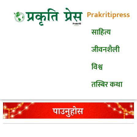
Prakritipress
साहित्य
जीवनशैली
विश्व
तस्बिर कथा