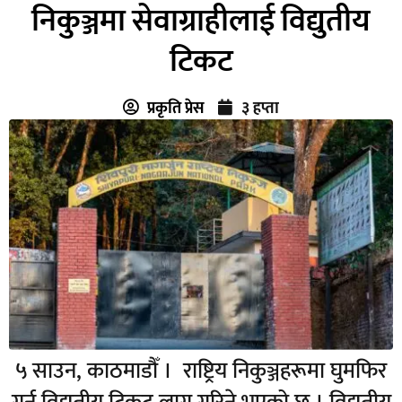
निकुञ्जमा सेवाग्राहीलाई विद्युतीय
टिकट
प्रकृति प्रेस
३ हप्ता
५ साउन, काठमाडौँ । राष्ट्रिय निकुञ्जहरूमा घुमफिर