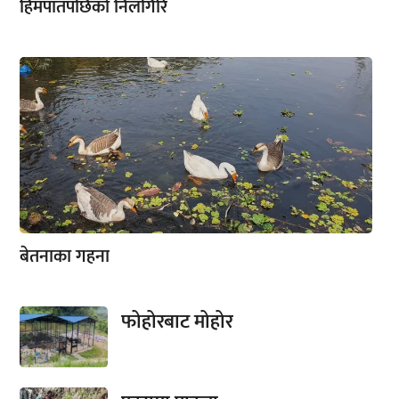
हिमपातपछिको निलगिरि
बेतनाका गहना
फोहोरबाट मोहोर