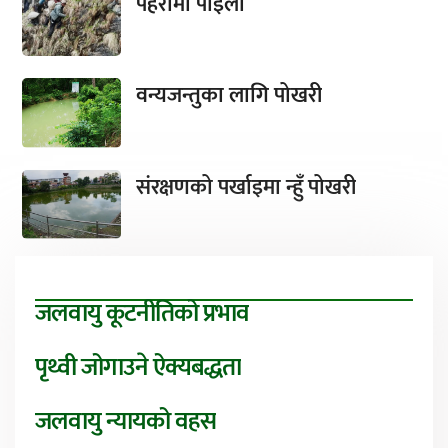
पहरामा पाइला
वन्यजन्तुका लागि पोखरी
संरक्षणको पर्खाइमा न्हुँ पोखरी
जलवायु कूटनीतिको प्रभाव
पृथ्वी जोगाउने ऐक्यबद्धता
जलवायु न्यायको वहस