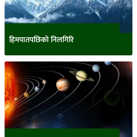
हिमपातपछिको निलगिरि