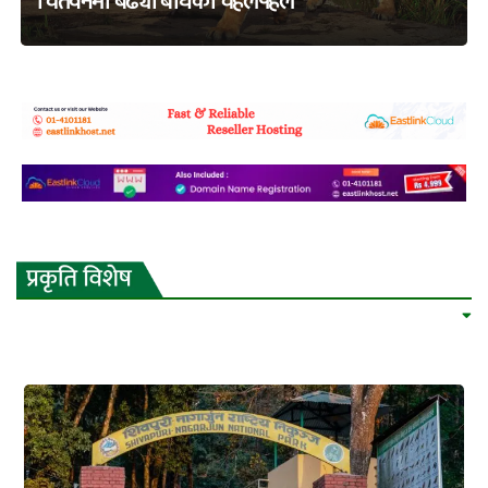
चितवनमा बढ्यो बाघको चहलपहल
adss