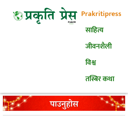
Prakritipress
साहित्य
जीवनशैली
विश्व
तस्बिर कथा