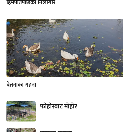
हिमपातपछिको निलगिरि
बेतनाका गहना
फोहोरबाट मोहोर