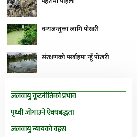
पहरामा पाइला
वन्यजन्तुका लागि पोखरी
संरक्षणको पर्खाइमा न्हुँ पोखरी
जलवायु कूटनीतिको प्रभाव
पृथ्वी जोगाउने ऐक्यबद्धता
जलवायु न्यायको वहस