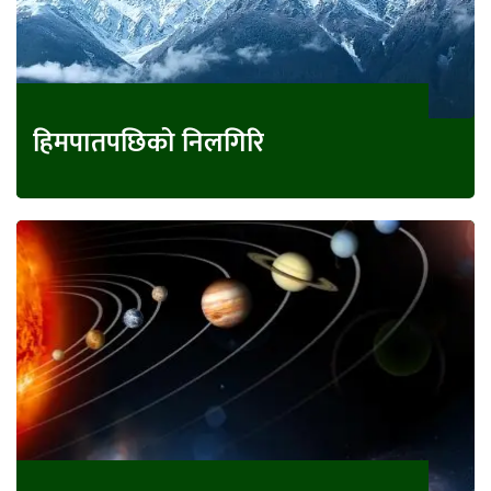
हिमपातपछिको निलगिरि