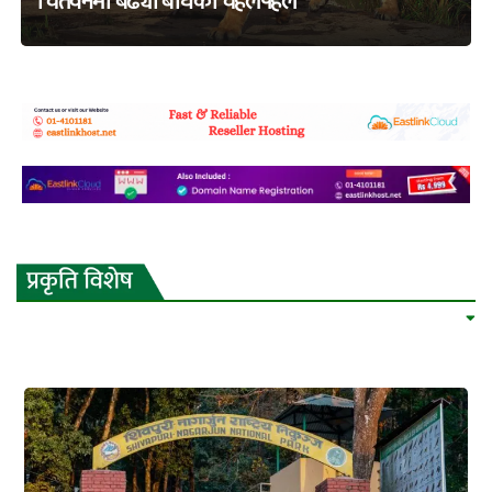
चितवनमा बढ्यो बाघको चहलपहल
adss