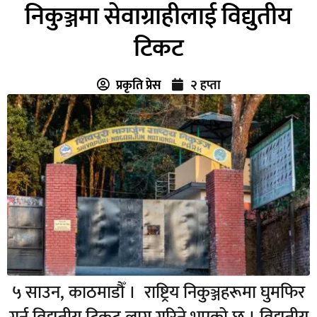
निकुञ्जमा सेवाग्राहीलाई विद्युतीय
टिकट
प्रकृति प्रेस
२ हप्ता
५ साउन, काठमाडौँ । राष्ट्रिय निकुञ्जहरूमा घुमफिर