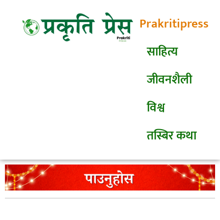
Prakritipress
साहित्य
जीवनशैली
विश्व
तस्बिर कथा