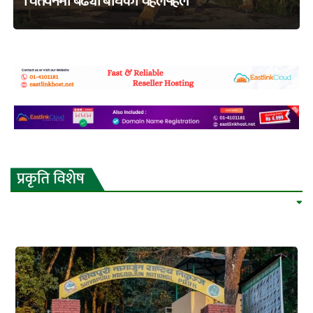
चितवनमा बढ्यो बाघको चहलपहल
adss