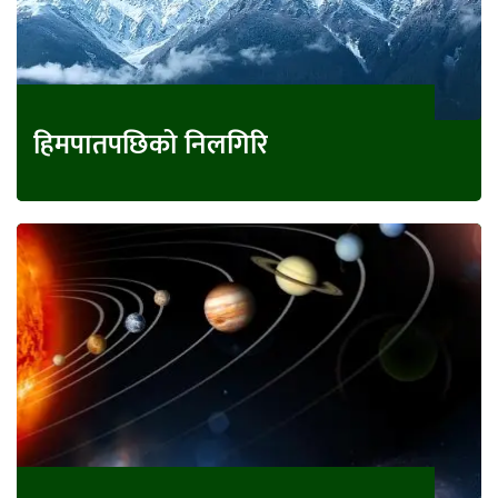
हिमपातपछिको निलगिरि