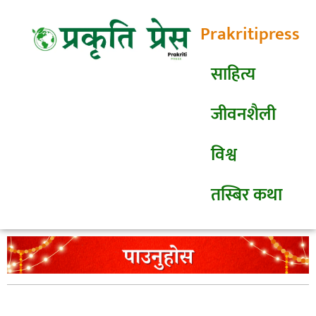
Prakritipress
साहित्य
जीवनशैली
विश्व
तस्बिर कथा