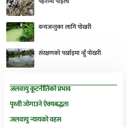
पहरामा पाइला
वन्यजन्तुका लागि पोखरी
संरक्षणको पर्खाइमा न्हुँ पोखरी
जलवायु कूटनीतिको प्रभाव
पृथ्वी जोगाउने ऐक्यबद्धता
जलवायु न्यायको वहस