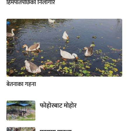
हिमपातपछिको निलगिरि
बेतनाका गहना
फोहोरबाट मोहोर