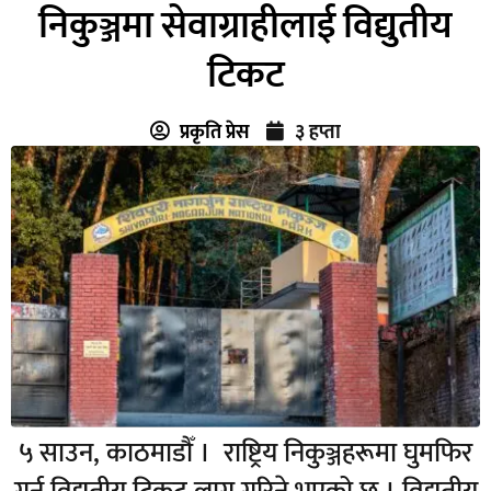
निकुञ्जमा सेवाग्राहीलाई विद्युतीय
टिकट
प्रकृति प्रेस
३ हप्ता
५ साउन, काठमाडौँ । राष्ट्रिय निकुञ्जहरूमा घुमफिर