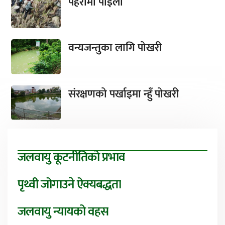
पहरामा पाइला
वन्यजन्तुका लागि पोखरी
संरक्षणको पर्खाइमा न्हुँ पोखरी
जलवायु कूटनीतिको प्रभाव
पृथ्वी जोगाउने ऐक्यबद्धता
जलवायु न्यायको वहस