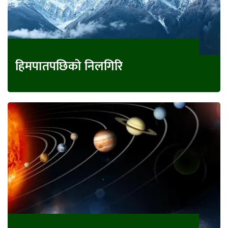
हिमपातपछिको निलगिरि