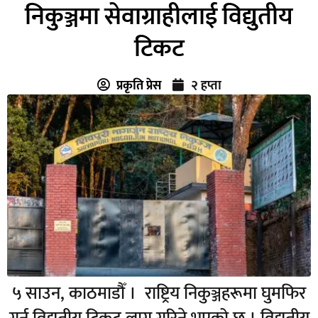
निकुञ्जमा सेवाग्राहीलाई विद्युतीय
टिकट
प्रकृति प्रेस
२ हप्ता
५ साउन, काठमाडौँ । राष्ट्रिय निकुञ्जहरूमा घुमफिर