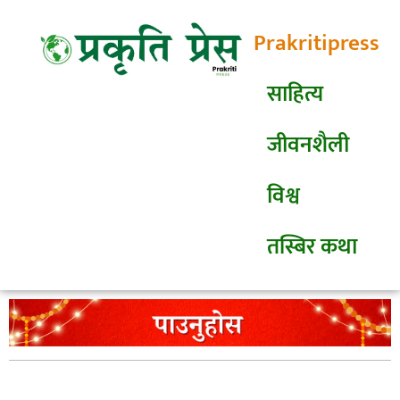
Prakritipress
साहित्य
जीवनशैली
विश्व
तस्बिर कथा