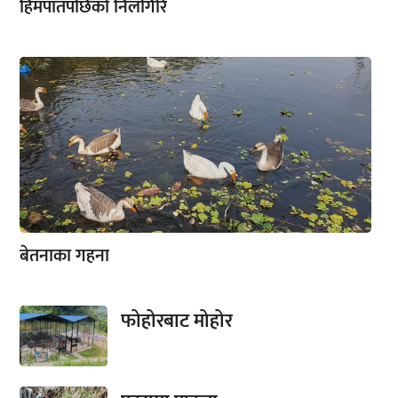
हिमपातपछिको निलगिरि
बेतनाका गहना
फोहोरबाट मोहोर