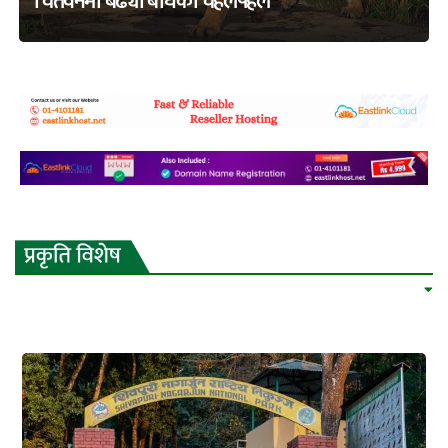
चितवनमा बढ्यो बाघको चहलपहल
adss