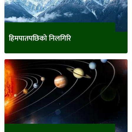
हिमपातपछिको निलगिरि