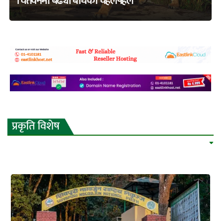
चितवनमा बढ्यो बाघको चहलपहल
adss