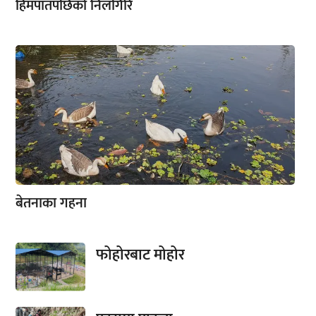
हिमपातपछिको निलगिरि
बेतनाका गहना
फोहोरबाट मोहोर