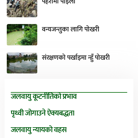
पहरामा पाइला
वन्यजन्तुका लागि पोखरी
संरक्षणको पर्खाइमा न्हुँ पोखरी
जलवायु कूटनीतिको प्रभाव
पृथ्वी जोगाउने ऐक्यबद्धता
जलवायु न्यायको वहस