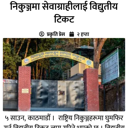
निकुञ्जमा सेवाग्राहीलाई विद्युतीय
टिकट
प्रकृति प्रेस
२ हप्ता
५ साउन, काठमाडौँ । राष्ट्रिय निकुञ्जहरूमा घुमफिर