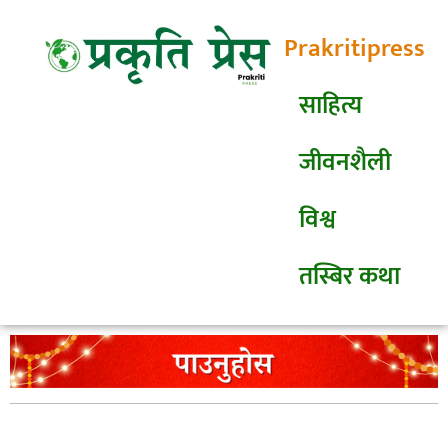
Prakritipress
साहित्य
जीवनशैली
विश्व
तस्बिर कथा