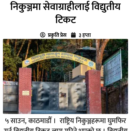
निकुञ्जमा सेवाग्राहीलाई विद्युतीय
टिकट
प्रकृति प्रेस
३ हप्ता
५ साउन, काठमाडौँ । राष्ट्रिय निकुञ्जहरूमा घुमफिर