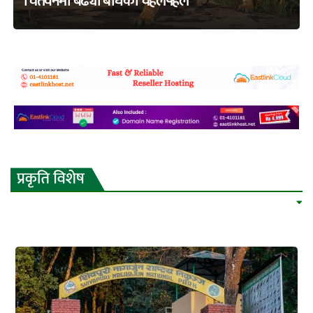
चितवनमा बढ्यो बाघको चहलपहल
adss