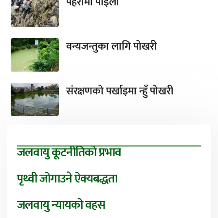
पहरामा पाइला
वन्यजन्तुका लागि पोखरी
संरक्षणको पर्खाइमा न्हुँ पोखरी
जलवायु कूटनीतिको प्रभाव
पृथ्वी जोगाउने ऐक्यबद्धता
जलवायु न्यायको वहस