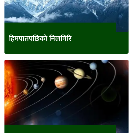
हिमपातपछिको निलगिरि