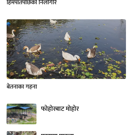
हिमपातपछिको निलगिरि
बेतनाका गहना
फोहोरबाट मोहोर