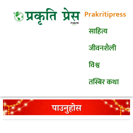
Prakritipress
साहित्य
जीवनशैली
विश्व
तस्बिर कथा