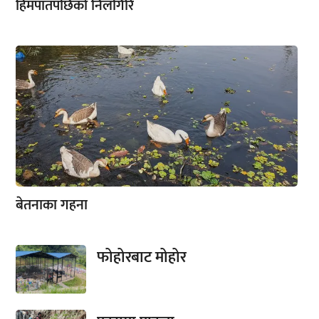
हिमपातपछिको निलगिरि
बेतनाका गहना
फोहोरबाट मोहोर