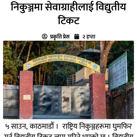
निकुञ्जमा सेवाग्राहीलाई विद्युतीय
टिकट
प्रकृति प्रेस
२ हप्ता
५ साउन, काठमाडौँ । राष्ट्रिय निकुञ्जहरूमा घुमफिर