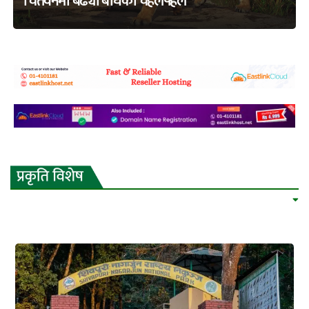
चितवनमा बढ्यो बाघको चहलपहल
adss