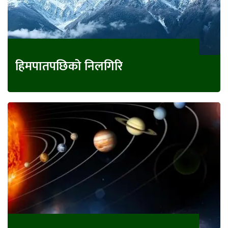
हिमपातपछिको निलगिरि