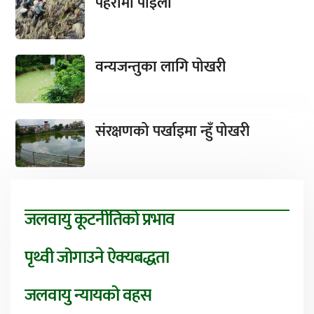
पहरामा पाइला
वन्यजन्तुका लागि पोखरी
संरक्षणको पर्खाइमा न्हुँ पोखरी
जलवायु कूटनीतिको प्रभाव
पृथ्वी जोगाउने ऐक्यबद्धता
जलवायु न्यायको वहस