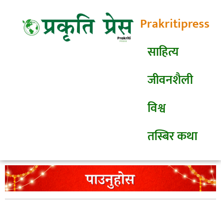
Prakritipress
साहित्य
जीवनशैली
विश्व
तस्बिर कथा