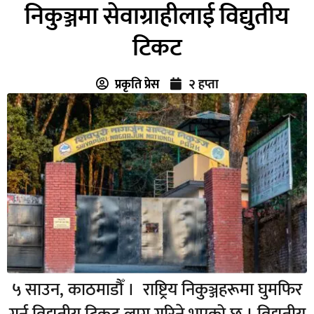
निकुञ्जमा सेवाग्राहीलाई विद्युतीय
टिकट
प्रकृति प्रेस
२ हप्ता
५ साउन, काठमाडौँ । राष्ट्रिय निकुञ्जहरूमा घुमफिर