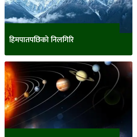
हिमपातपछिको निलगिरि