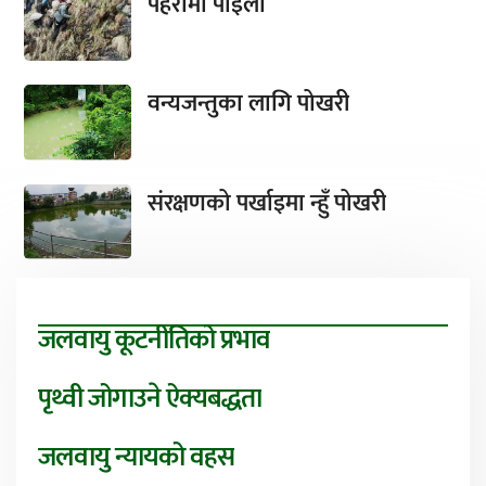
पहरामा पाइला
वन्यजन्तुका लागि पोखरी
संरक्षणको पर्खाइमा न्हुँ पोखरी
जलवायु कूटनीतिको प्रभाव
पृथ्वी जोगाउने ऐक्यबद्धता
जलवायु न्यायको वहस