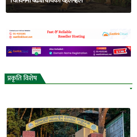
चितवनमा बढ्यो बाघको चहलपहल
adss