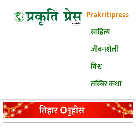
Prakritipress
साहित्य
जीवनशैली
विश्व
तस्बिर कथा