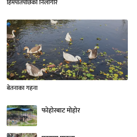
हिमपातपछिको निलगिरि
बेतनाका गहना
फोहोरबाट मोहोर