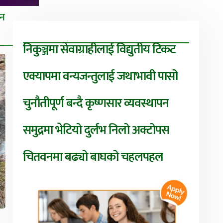
तन
निकुञ्जमा सेवाग्राहीलाई विद्युतीय टिकट
एक्यापमा वन्यजन्तुलाई जथाभावी पासो
चुनौतीपूर्ण बन्दै कृष्णसार व्यवस्थापन
समुद्रमा भेटियो दुर्लभ निलो अक्टोपस
चितवनमा बढ्यो बाघको चहलपहल