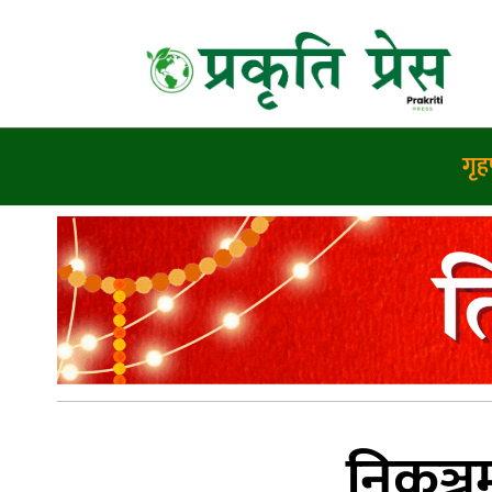
गृहप
निकुञ्ज