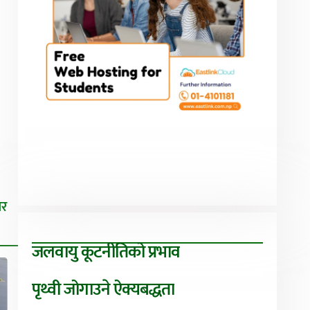
िर
जलवायु कूटनीतिको प्रभाव
पृथ्वी जोगाउने ऐक्यबद्धता