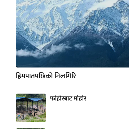
हिमपातपछिको निलगिरि
फोहोरबाट मोहोर