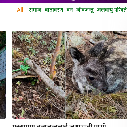
All
समाज
वातावरण
वन
जीवजन्तु
जलवायु परिवर्