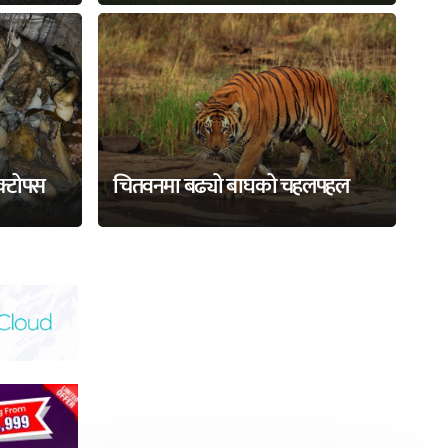
अक्टोपस
चितवनमा बढ्यो बाघको चहलपहल