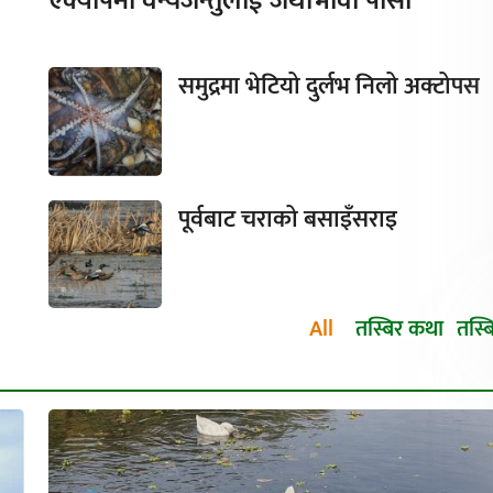
एक्यापमा वन्यजन्तुलाई जथाभावी पासो
समुद्रमा भेटियो दुर्लभ निलो अक्टोपस
पूर्वबाट चराको बसाइँसराइ
All
तस्बिर कथा
तस्ब