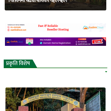
चितवनमा बढ्यो बाघको चहलपहल
adss