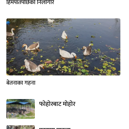
हिमपातपछिको निलगिरि
बेतनाका गहना
फोहोरबाट मोहोर