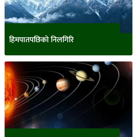
हिमपातपछिको निलगिरि