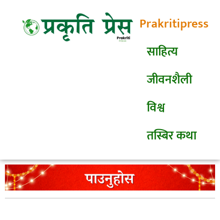
Prakritipress
साहित्य
जीवनशैली
विश्व
तस्बिर कथा