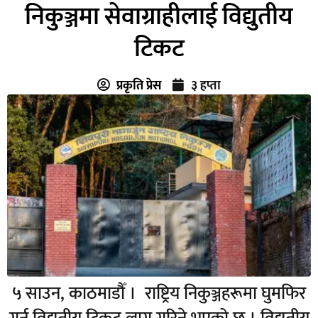
निकुञ्जमा सेवाग्राहीलाई विद्युतीय
टिकट
प्रकृति प्रेस
३ हप्ता
५ साउन, काठमाडौँ । राष्ट्रिय निकुञ्जहरूमा घुमफिर