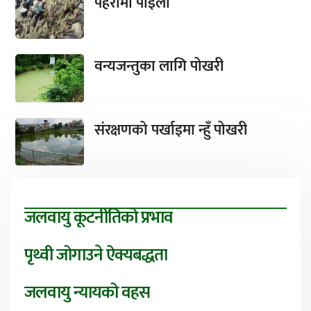
पहरामा पाइला
वन्यजन्तुका लागि पोखरी
संरक्षणको पर्खाइमा न्हुँ पोखरी
जलवायु कूटनीतिको प्रभाव
पृथ्वी जोगाउने ऐक्यबद्धता
जलवायु न्यायको वहस