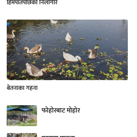
हिमपातपछिको निलगिरि
बेतनाका गहना
फोहोरबाट मोहोर