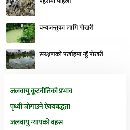
पहरामा पाइला
वन्यजन्तुका लागि पोखरी
संरक्षणको पर्खाइमा न्हुँ पोखरी
जलवायु कूटनीतिको प्रभाव
पृथ्वी जोगाउने ऐक्यबद्धता
जलवायु न्यायको वहस