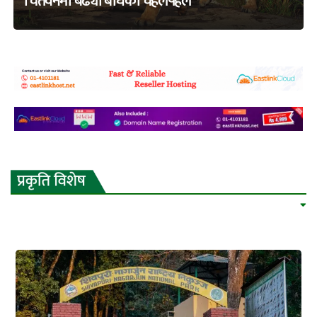
चितवनमा बढ्यो बाघको चहलपहल
adss