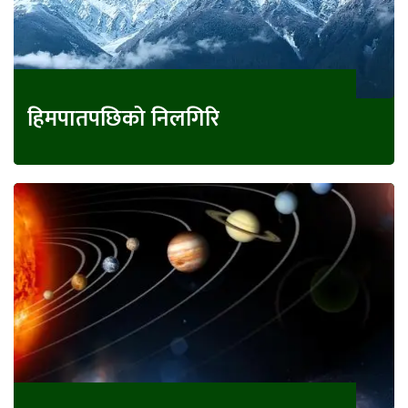
हिमपातपछिको निलगिरि