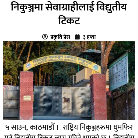
निकुञ्जमा सेवाग्राहीलाई विद्युतीय
टिकट
प्रकृति प्रेस
३ हप्ता
५ साउन, काठमाडौँ । राष्ट्रिय निकुञ्जहरूमा घुमफिर