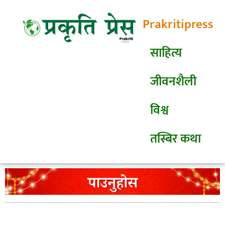
Prakritipress
साहित्य
जीवनशैली
विश्व
तस्बिर कथा