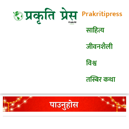
Prakritipress
साहित्य
जीवनशैली
विश्व
तस्बिर कथा