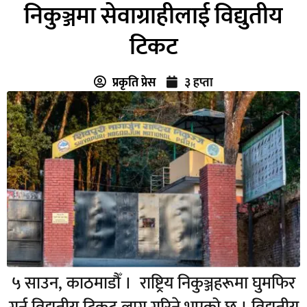
निकुञ्जमा सेवाग्राहीलाई विद्युतीय
टिकट
प्रकृति प्रेस
३ हप्ता
५ साउन, काठमाडौँ । राष्ट्रिय निकुञ्जहरूमा घुमफिर