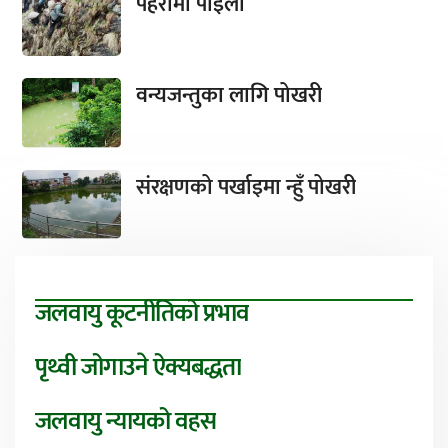
पहरामा पाइला
वन्यजन्तुका लागि पोखरी
संरक्षणको पर्खाइमा न्हुँ पोखरी
जलवायु कूटनीतिको प्रभाव
पृथ्वी जोगाउने ऐक्यबद्धता
जलवायु न्यायको वहस