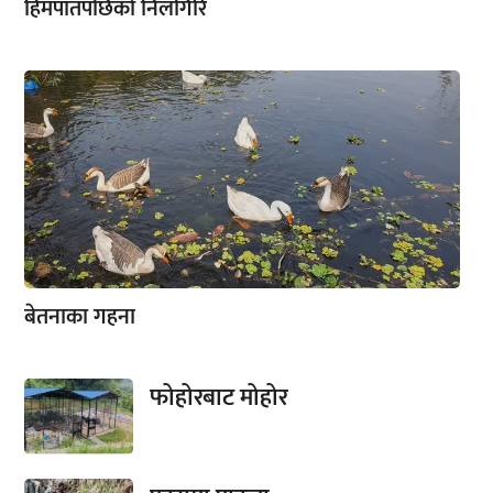
हिमपातपछिको निलगिरि
बेतनाका गहना
फोहोरबाट मोहोर