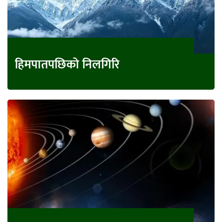
हिमपातपछिको निलगिरि