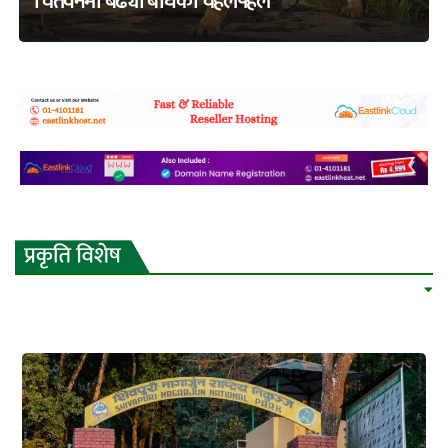
चितवनमा बढ्यो बाघको चहलपहल
adss