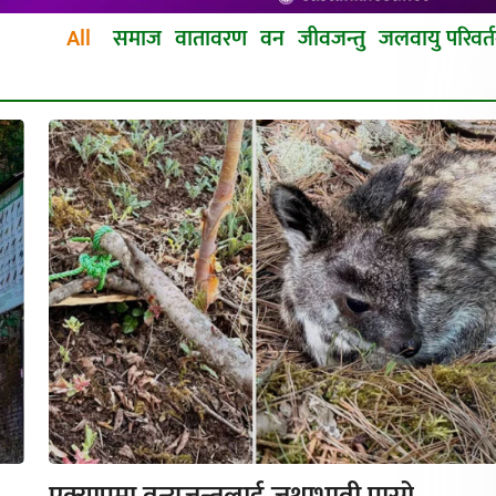
All
समाज
वातावरण
वन
जीवजन्तु
जलवायु परिवर्