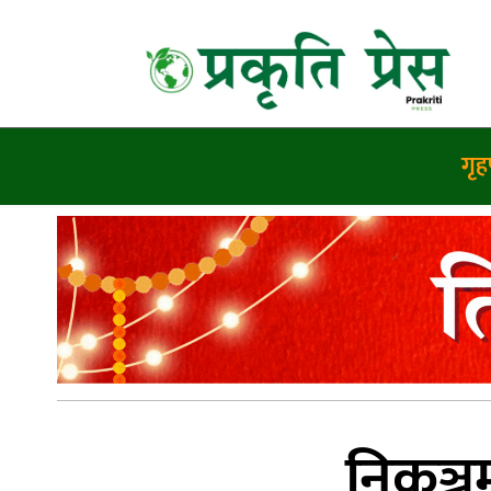
गृहप
निकुञ्ज