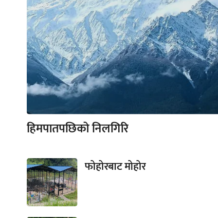
हिमपातपछिको निलगिरि
फोहोरबाट मोहोर