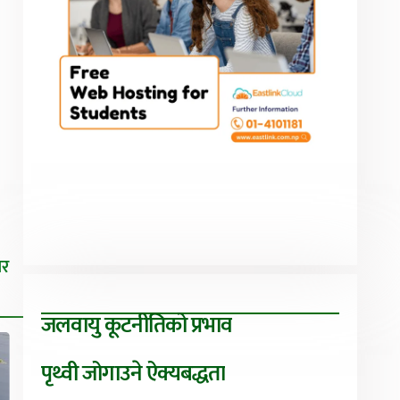
िर
जलवायु कूटनीतिको प्रभाव
पृथ्वी जोगाउने ऐक्यबद्धता