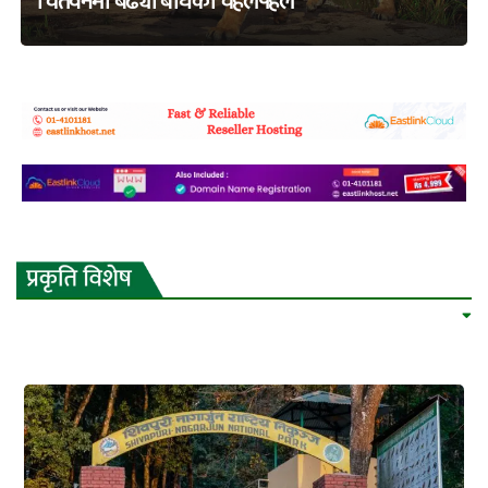
चितवनमा बढ्यो बाघको चहलपहल
adss