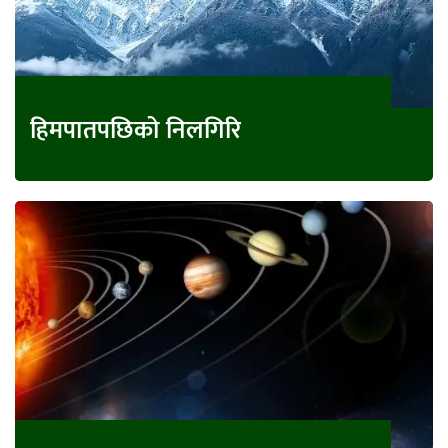
हिमपातपछिको निलगिरि