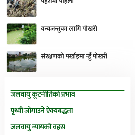
पहरामा पाइला
वन्यजन्तुका लागि पोखरी
संरक्षणको पर्खाइमा न्हुँ पोखरी
जलवायु कूटनीतिको प्रभाव
पृथ्वी जोगाउने ऐक्यबद्धता
जलवायु न्यायको वहस