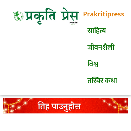
Prakritipress
साहित्य
जीवनशैली
विश्व
तस्बिर कथा