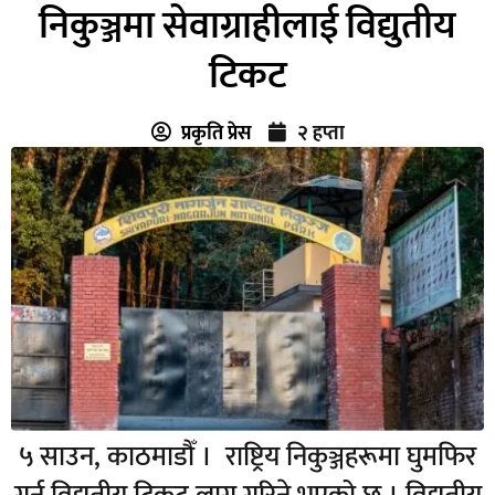
निकुञ्जमा सेवाग्राहीलाई विद्युतीय
टिकट
प्रकृति प्रेस
२ हप्ता
५ साउन, काठमाडौँ । राष्ट्रिय निकुञ्जहरूमा घुमफिर