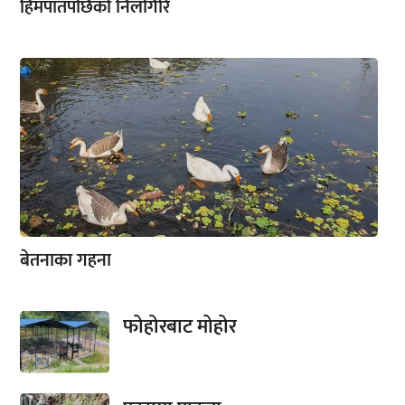
हिमपातपछिको निलगिरि
बेतनाका गहना
फोहोरबाट मोहोर