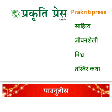
Prakritipress
साहित्य
जीवनशैली
विश्व
तस्बिर कथा