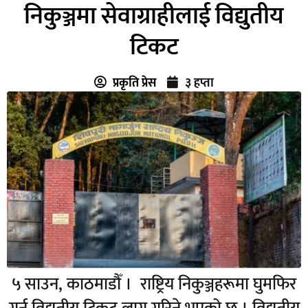
निकुञ्जमा सेवाग्राहीलाई विद्युतीय
टिकट
प्रकृति प्रेस
३ हप्ता
५ साउन, काठमाडौँ । राष्ट्रिय निकुञ्जहरूमा घुमफिर