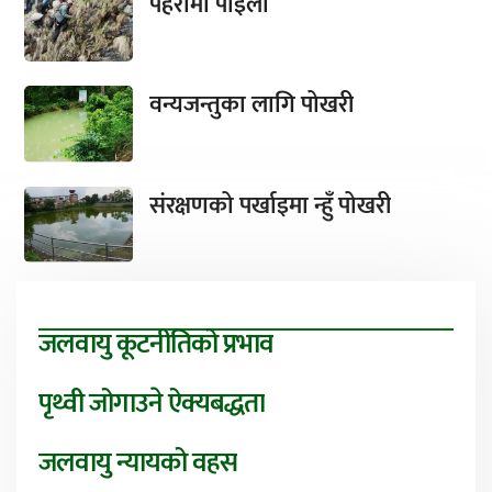
पहरामा पाइला
वन्यजन्तुका लागि पोखरी
संरक्षणको पर्खाइमा न्हुँ पोखरी
जलवायु कूटनीतिको प्रभाव
पृथ्वी जोगाउने ऐक्यबद्धता
जलवायु न्यायको वहस