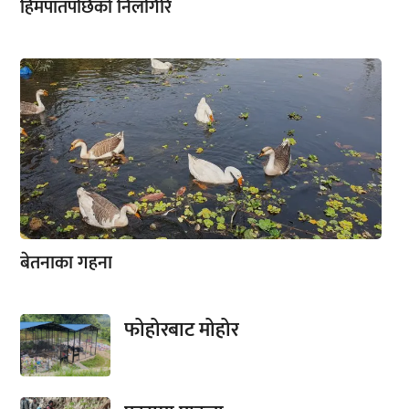
हिमपातपछिको निलगिरि
बेतनाका गहना
फोहोरबाट मोहोर