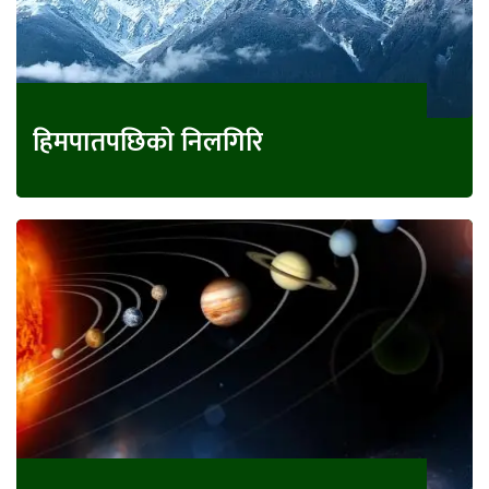
हिमपातपछिको निलगिरि