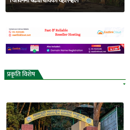
चितवनमा बढ्यो बाघको चहलपहल
adss