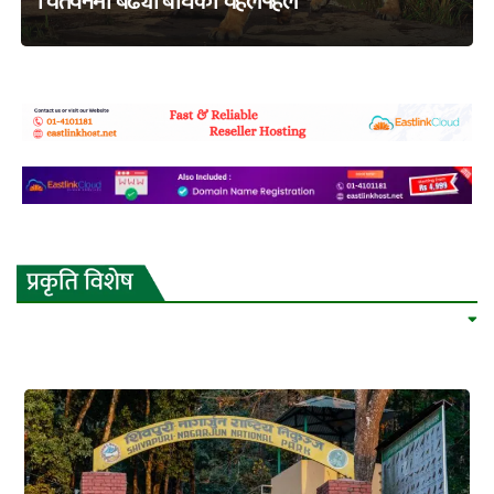
चितवनमा बढ्यो बाघको चहलपहल
adss