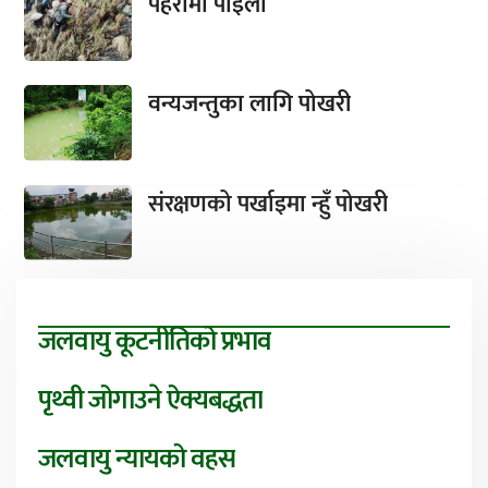
पहरामा पाइला
वन्यजन्तुका लागि पोखरी
संरक्षणको पर्खाइमा न्हुँ पोखरी
जलवायु कूटनीतिको प्रभाव
पृथ्वी जोगाउने ऐक्यबद्धता
जलवायु न्यायको वहस