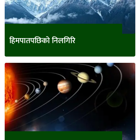
हिमपातपछिको निलगिरि