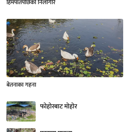
हिमपातपछिको निलगिरि
बेतनाका गहना
फोहोरबाट मोहोर