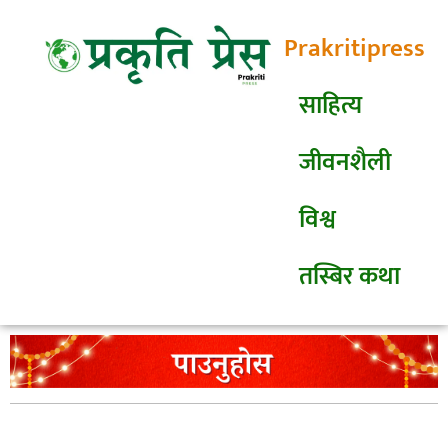
Prakritipress
साहित्य
जीवनशैली
विश्व
तस्बिर कथा