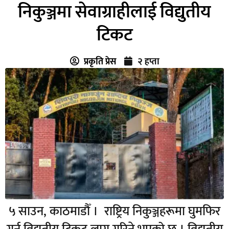
निकुञ्जमा सेवाग्राहीलाई विद्युतीय
टिकट
प्रकृति प्रेस
२ हप्ता
५ साउन, काठमाडौँ । राष्ट्रिय निकुञ्जहरूमा घुमफिर