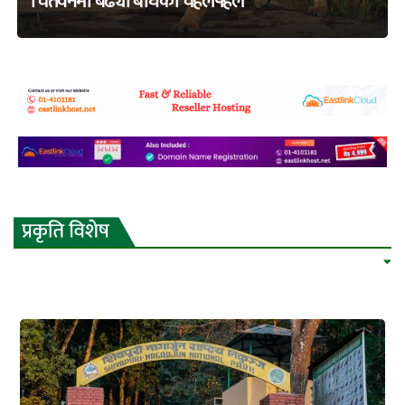
चितवनमा बढ्यो बाघको चहलपहल
adss