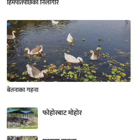
हिमपातपछिको निलगिरि
बेतनाका गहना
फोहोरबाट मोहोर