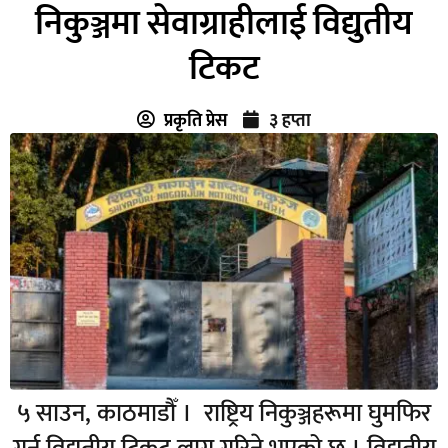
निकुञ्जमा सेवाग्राहीलाई विद्युतीय
टिकट
प्रकृति प्रेस
३ हप्ता
५ साउन, काठमाडौँ । राष्ट्रिय निकुञ्जहरूमा घुमफिर