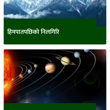
हिमपातपछिको निलगिरि