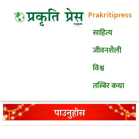
Prakritipress
साहित्य
जीवनशैली
विश्व
तस्बिर कथा