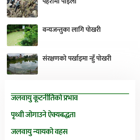
पहरामा पाइला
वन्यजन्तुका लागि पोखरी
संरक्षणको पर्खाइमा न्हुँ पोखरी
जलवायु कूटनीतिको प्रभाव
पृथ्वी जोगाउने ऐक्यबद्धता
जलवायु न्यायको वहस