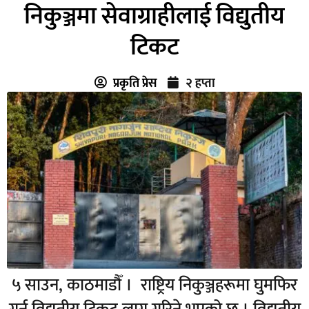
निकुञ्जमा सेवाग्राहीलाई विद्युतीय
टिकट
प्रकृति प्रेस
२ हप्ता
५ साउन, काठमाडौँ । राष्ट्रिय निकुञ्जहरूमा घुमफिर