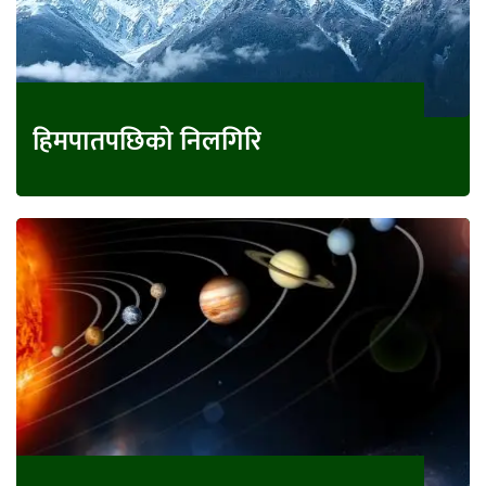
हिमपातपछिको निलगिरि