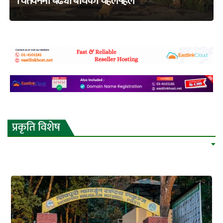
चितवनमा बढ्यो बाघको चहलपहल
adss