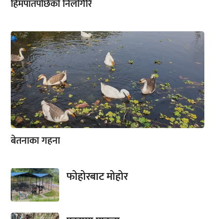
हिमपातपछिको निलगिरि
बेतनाका गहना
फोहोरबाट मोहोर