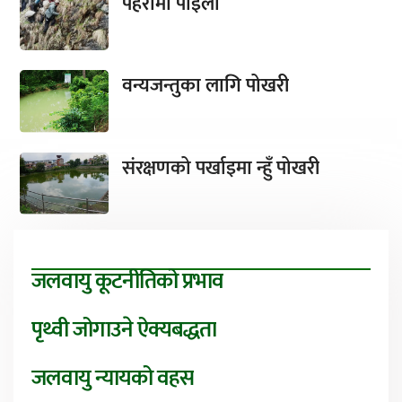
पहरामा पाइला
वन्यजन्तुका लागि पोखरी
संरक्षणको पर्खाइमा न्हुँ पोखरी
जलवायु कूटनीतिको प्रभाव
पृथ्वी जोगाउने ऐक्यबद्धता
जलवायु न्यायको वहस