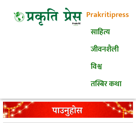
Prakritipress
साहित्य
जीवनशैली
विश्व
तस्बिर कथा