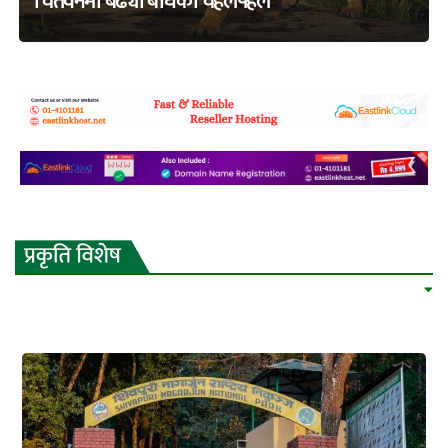
चितवनमा बढ्यो बाघको चहलपहल
adss