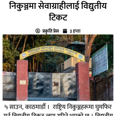
निकुञ्जमा सेवाग्राहीलाई विद्युतीय
टिकट
प्रकृति प्रेस
३ हप्ता
५ साउन, काठमाडौँ । राष्ट्रिय निकुञ्जहरूमा घुमफिर