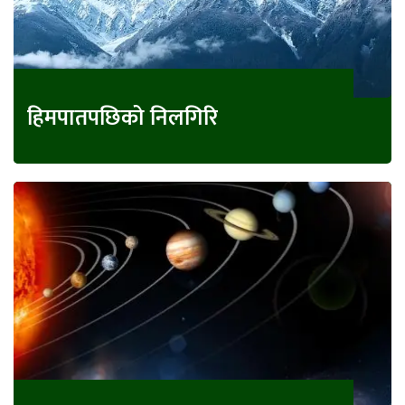
हिमपातपछिको निलगिरि