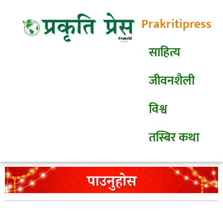
Prakritipress
साहित्य
जीवनशैली
विश्व
तस्बिर कथा