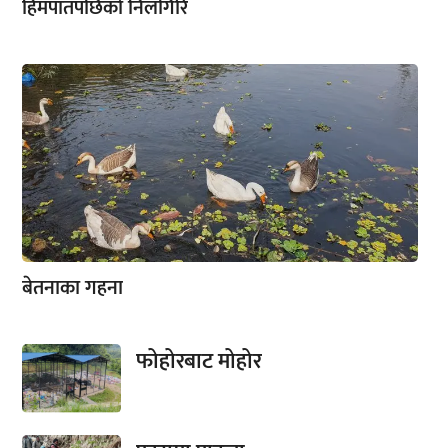
हिमपातपछिको निलगिरि
बेतनाका गहना
फोहोरबाट मोहोर