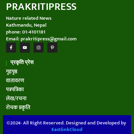
PRAKRITIPRESS
चुनौतीपूर्ण बन्दै कृष्णसार व्यवस्थापन
Nature related News
Kathmandu, Nepal
समुद्रमा भेटियो दुर्लभ निलो अक्टोपस
phone: 01-4101181
Email: prakritipress@gmail.com
चितवनमा बढ्यो बाघको चहलपहल
प्रकृति प्रेस
गृहपृष्ठ
पूर्वबाट चराको बसाइँसराइ
वातावरण
पत्रपत्रिका
लेख/रचना
वन्यजन्तु नियन्त्रण गर्न स्वचालित बत्ती
रोचक प्रकृति
©
2024- All Right Reserved. Designed and Developed by
जलवायु परिवर्तनले चौँरीपालन व्यवसाय
संकटमा
EastlinkCloud